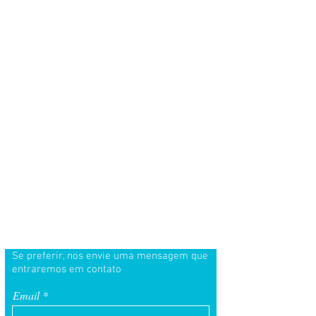
HORÁRIO
Seg-Sáb:
10:00 - 18:00 (opcional 09:00 - 20:00)
Dom:
10:00 - 16:00
(opcional
09:00 - 20:00)
Siga-nos
Se preferir, nos envie uma mensagem que
entraremos em contato
Email