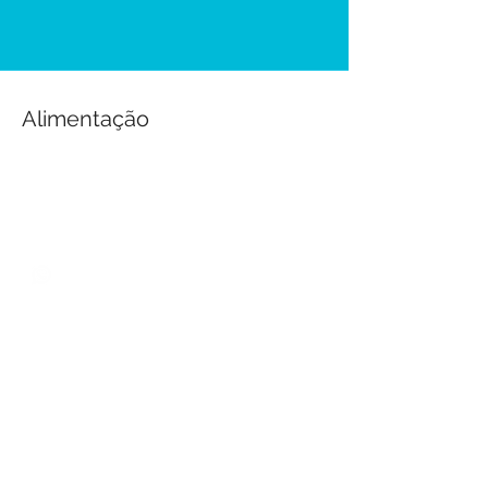
Alimentação
ENDEREÇO
R. Argentina, 36 (beira mar)
Jardim Vitoria, Guarujá - SP,
CEP
11440-37
Tel
11 2359-2323
Email:
contato@kether.adm.br